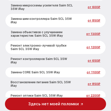
Замена микросхемы усилителя Saim SCL
от 600₽
35W iRay
Замена шим контроллера Saim SCL 35W
от 850₽
iRay
Замена объективов с улучшением
от 1300₽
характеристик Saim SCL 35W iRay
Ремонт электронно-лучевой трубки
от 1200₽
Saim SCL 35W iRay
Ремонт контроллеров Saim SCL 35W
от 650₽
iRay
Замена CORE Saim SCL 35W iRay
от 1100₽
Восстановление питания Saim SCL 35W
от 850₽
iRay
Ремонт оптики Saim SCL 35W iRay
от 2200₽
Здесь нет моей поломки
Ремонт датчика синхроимпульсов Saim
от 1600₽
SCL 35W iRay