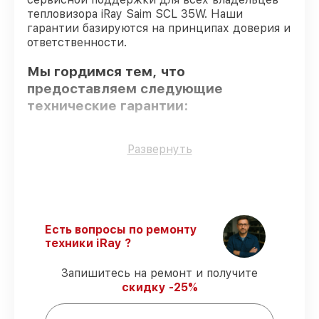
тепловизора iRay Saim SCL 35W. Наши
гарантии базируются на принципах доверия и
ответственности.
Мы гордимся тем, что
предоставляем следующие
технические гарантии:
Только фирменные комплектующие
–
Развернуть
гарантируем использование фирменных
запчастей для восстановления.
Квалифицированные специалисты
–
проверенные специалисты с опытом и
сертификацией.
Есть вопросы по ремонту
Соблюдение сроков сервиса
– починка
техники iRay ?
тепловизора Saim SCL 35W выполняется
строго в оговоренные сроки.
Запишитесь на ремонт и получите
Гарантийное обслуживание
–
скидку -25%
обслуживаем тепловизоров всегда со
строгим соблюдением гарантийных
обязательств.