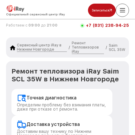
Записаться
Официальный сервисный центр iRay
+7 (831) 238-94-25
Работаем с
09:00
до
21:00
Ремонт
Сервисный центр iRay в
Saim
Тепловизоров
/
/
Нижнем Новгороде
SCL 35W
iRay
Ремонт тепловизора iRay Saim
SCL 35W в Нижнем Новгороде
Точная диагностика
Определим проблему без взимания платы,
даже при отказе от ремонта.
Доставка устройства
Доставим вашу технику по Нижнем