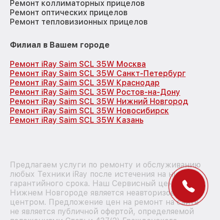
Ремонт коллиматорных прицелов
Ремонт оптических прицелов
Ремонт тепловизионных прицелов
Филиал в Вашем городе
Ремонт iRay Saim SCL 35W Москва
Ремонт iRay Saim SCL 35W Санкт-Петербург
Ремонт iRay Saim SCL 35W Краснодар
Ремонт iRay Saim SCL 35W Ростов-на-Дону
Ремонт iRay Saim SCL 35W Нижний Новгород
Ремонт iRay Saim SCL 35W Новосибирск
Ремонт iRay Saim SCL 35W Казань
Предлагаем услуги по ремонту и обслуживанию
любых Техники iRay после истечения на них
гарантийного срока. Наш Сервисный центр в
Нижнем Новгороде является неавторизованным
центром. Предложение цен на ремонт на сайте
не является публичной офертой, определяемой