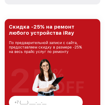
зависимости от сложности поломки. Мы
стремимся к тому, чтобы каждый клиент был
удовлетворен скоростью и качеством
предоставляемых услуг. Наша цель — стать
лучшим сервисным центром iRay в городе
Нижнем Новгороде, постоянно повышая
Скидка -25% на ремонт
уровень доверия и лояльности наших
любого устройства iRay
клиентов.
По предварительной записи с сайта,
предоставляем скидку в размере -25%
на весь прайс услуг по ремонту
25
%
OFF