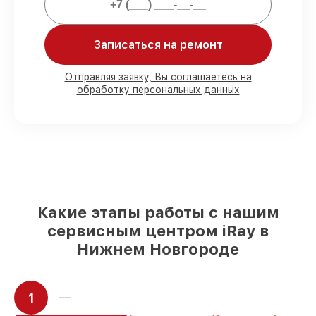
Мы гарантируем:
Записаться на ремонт
80%
работ под контролем клиента
Отправляя заявку, Вы соглашаетесь на
обработку персональных данных
90%
комплектующих для тепловизоров
на складе или быстро поставляются
Оригинальные запчасти и
качественные реплики на ваш выбор
–
для любого бюджета
85%
работ в течение пары часов, при
условии, что починка началась сразу
Какие этапы работы с нашим
сервисным центром iRay в
Нижнем Новгороде
1